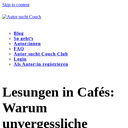
Skip to content
Blog
So geht’s
Autor:innen
FAQ
Autor sucht Couch Club
Login
Als Autor:in registrieren
Open
Close
mobile
mobile
menu
menu
Lesungen in Cafés:
Warum
unvergessliche