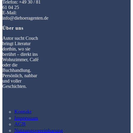
Telefon: +49 30 / 81
61 04 25
E-Mail:
info@diehoeragenten.de
Über uns
Autor sucht Couch
bringt Literatur
dorthin, wo sie
berührt – direkt ins
Wohnzimmer, Café
oder die
Buchhandlung.
Persönlich, nahbar
und voller
Geschichten.
Kontakt
Impressum
AGB
Nutzungsvereinbarung