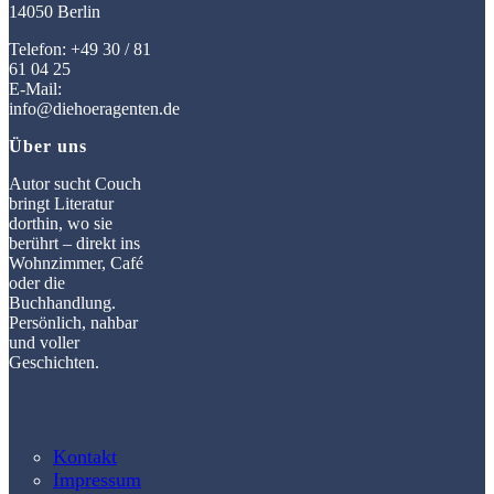
14050 Berlin
Telefon: +49 30 / 81
61 04 25
E-Mail:
info@diehoeragenten.de
Über uns
Autor sucht Couch
bringt Literatur
dorthin, wo sie
berührt – direkt ins
Wohnzimmer, Café
oder die
Buchhandlung.
Persönlich, nahbar
und voller
Geschichten.
Kontakt
Impressum