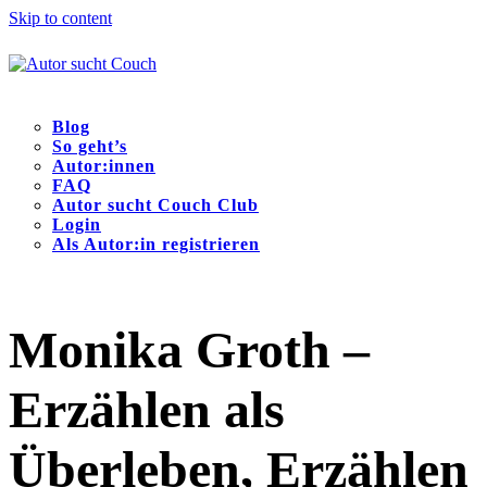
Skip to content
Blog
So geht’s
Autor:innen
FAQ
Autor sucht Couch Club
Login
Als Autor:in registrieren
Open
Close
mobile
mobile
menu
menu
Monika Groth –
Erzählen als
Überleben, Erzählen