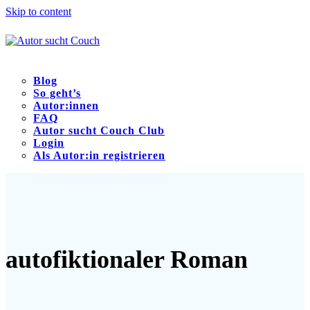
Skip to content
Blog
So geht’s
Autor:innen
FAQ
Autor sucht Couch Club
Login
Als Autor:in registrieren
Open
Close
mobile
mobile
menu
menu
autofiktionaler Roman