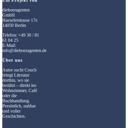
Ein Projekt von
diehoeragenten
GmbH
Haeselerstrasse 17e
14050 Berlin
Telefon: +49 30 / 81
61 04 25
E-Mail:
info@diehoeragenten.de
Über uns
Autor sucht Couch
bringt Literatur
dorthin, wo sie
berührt – direkt ins
Wohnzimmer, Café
oder die
Buchhandlung.
Persönlich, nahbar
und voller
Geschichten.