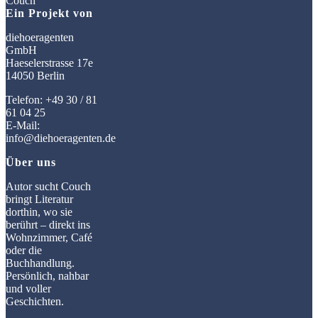
Ein Projekt von
diehoeragenten
GmbH
Haeselerstrasse 17e
14050 Berlin
Telefon: +49 30 / 81
61 04 25
E-Mail:
info@diehoeragenten.de
Über uns
Autor sucht Couch
bringt Literatur
dorthin, wo sie
berührt – direkt ins
Wohnzimmer, Café
oder die
Buchhandlung.
Persönlich, nahbar
und voller
Geschichten.