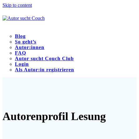
Skip to content
Blog
So geht’s
Autor:innen
FAQ
Autor sucht Couch Club
Login
Als Autor:in registrieren
Open
Close
mobile
mobile
menu
menu
Autorenprofil Lesung