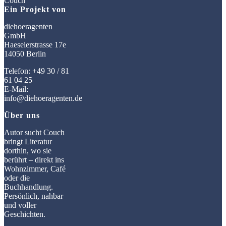
Ein Projekt von
diehoeragenten
GmbH
Haeselerstrasse 17e
14050 Berlin
Telefon: +49 30 / 81
61 04 25
E-Mail:
info@diehoeragenten.de
Über uns
Autor sucht Couch
bringt Literatur
dorthin, wo sie
berührt – direkt ins
Wohnzimmer, Café
oder die
Buchhandlung.
Persönlich, nahbar
und voller
Geschichten.