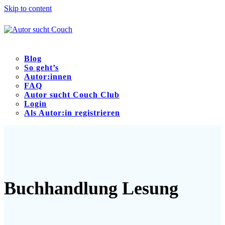
Skip to content
Blog
So geht’s
Autor:innen
FAQ
Autor sucht Couch Club
Login
Als Autor:in registrieren
Open
Close
mobile
mobile
menu
menu
Buchhandlung Lesung