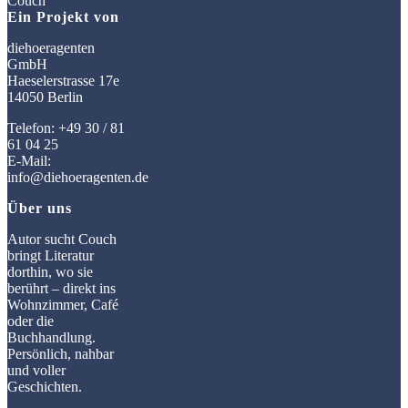
Ein Projekt von
diehoeragenten
GmbH
Haeselerstrasse 17e
14050 Berlin
Telefon: +49 30 / 81
61 04 25
E-Mail:
info@diehoeragenten.de
Über uns
Autor sucht Couch
bringt Literatur
dorthin, wo sie
berührt – direkt ins
Wohnzimmer, Café
oder die
Buchhandlung.
Persönlich, nahbar
und voller
Geschichten.