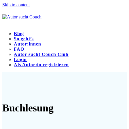
Skip to content
Blog
So geht’s
Autor:innen
FAQ
Autor sucht Couch Club
Login
Als Autor:in registrieren
Open
Close
mobile
mobile
menu
menu
Buchlesung