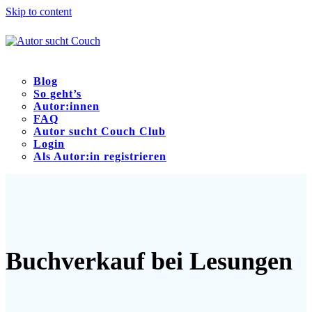
Skip to content
Blog
So geht’s
Autor:innen
FAQ
Autor sucht Couch Club
Login
Als Autor:in registrieren
Open
Close
mobile
mobile
menu
menu
Buchverkauf bei Lesungen