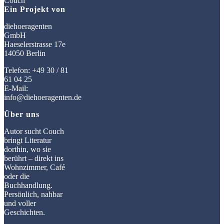
Ein Projekt von
diehoeragenten
GmbH
Haeselerstrasse 17e
14050 Berlin
Telefon: +49 30 / 81
61 04 25
E-Mail:
info@diehoeragenten.de
Über uns
Autor sucht Couch
bringt Literatur
dorthin, wo sie
berührt – direkt ins
Wohnzimmer, Café
oder die
Buchhandlung.
Persönlich, nahbar
und voller
Geschichten.