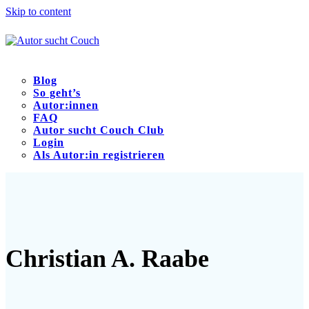
Skip to content
Blog
So geht’s
Autor:innen
FAQ
Autor sucht Couch Club
Login
Als Autor:in registrieren
Open
Close
mobile
mobile
menu
menu
Christian A. Raabe