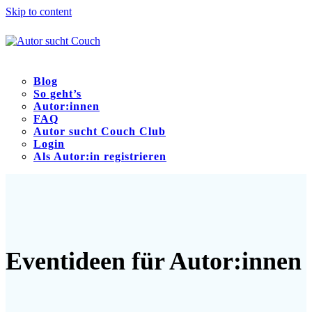
Skip to content
Blog
So geht’s
Autor:innen
FAQ
Autor sucht Couch Club
Login
Als Autor:in registrieren
Open
Close
mobile
mobile
menu
menu
Eventideen für Autor:innen