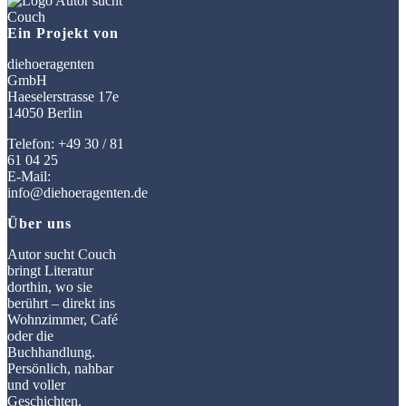
Ein Projekt von
diehoeragenten
GmbH
Haeselerstrasse 17e
14050 Berlin
Telefon: +49 30 / 81
61 04 25
E-Mail:
info@diehoeragenten.de
Über uns
Autor sucht Couch
bringt Literatur
dorthin, wo sie
berührt – direkt ins
Wohnzimmer, Café
oder die
Buchhandlung.
Persönlich, nahbar
und voller
Geschichten.