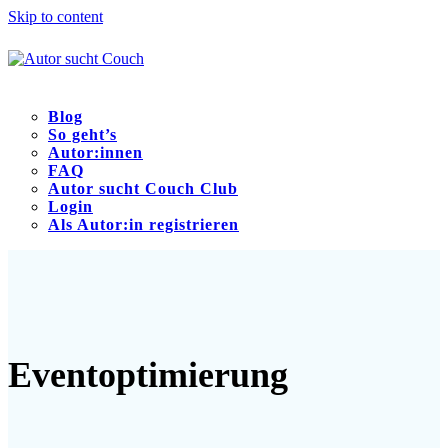
Skip to content
Blog
So geht’s
Autor:innen
FAQ
Autor sucht Couch Club
Login
Als Autor:in registrieren
Open
Close
mobile
mobile
menu
menu
Eventoptimierung