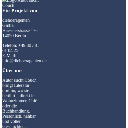
Ein Projekt von
diehoeragenten
GmbH
Haeselerstrasse 17e
14050 Berlin
Telefon: +49 30 / 81
61 04 25
E-Mail:
info@diehoeragenten.de
Über uns
Autor sucht Couch
bringt Literatur
dorthin, wo sie
berührt – direkt ins
Wohnzimmer, Café
oder die
Buchhandlung.
Persönlich, nahbar
und voller
Geschichten.