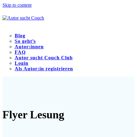
Skip to content
Blog
So geht’s
Autor:innen
FAQ
Autor sucht Couch Club
Login
Als Autor:in registrieren
Open
Close
mobile
mobile
menu
menu
Flyer Lesung