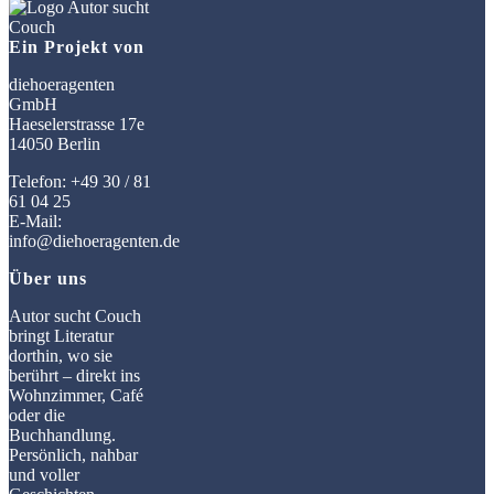
Ein Projekt von
diehoeragenten
GmbH
Haeselerstrasse 17e
14050 Berlin
Telefon: +49 30 / 81
61 04 25
E-Mail:
info@diehoeragenten.de
Über uns
Autor sucht Couch
bringt Literatur
dorthin, wo sie
berührt – direkt ins
Wohnzimmer, Café
oder die
Buchhandlung.
Persönlich, nahbar
und voller