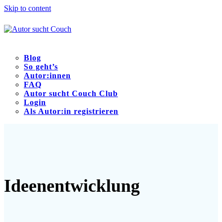
Skip to content
Blog
So geht’s
Autor:innen
FAQ
Autor sucht Couch Club
Login
Als Autor:in registrieren
Open
Close
mobile
mobile
menu
menu
Ideenentwicklung