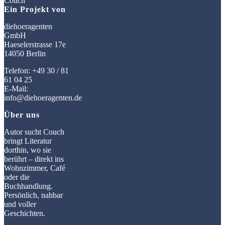
Ein Projekt von
diehoeragenten
GmbH
Haeselerstrasse 17e
14050 Berlin
Telefon: +49 30 / 81
61 04 25
E-Mail:
info@diehoeragenten.de
Über uns
Autor sucht Couch
bringt Literatur
dorthin, wo sie
berührt – direkt ins
Wohnzimmer, Café
oder die
Buchhandlung.
Persönlich, nahbar
und voller
Geschichten.