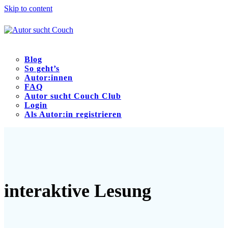
Skip to content
Blog
So geht’s
Autor:innen
FAQ
Autor sucht Couch Club
Login
Als Autor:in registrieren
Open
Close
mobile
mobile
menu
menu
interaktive Lesung