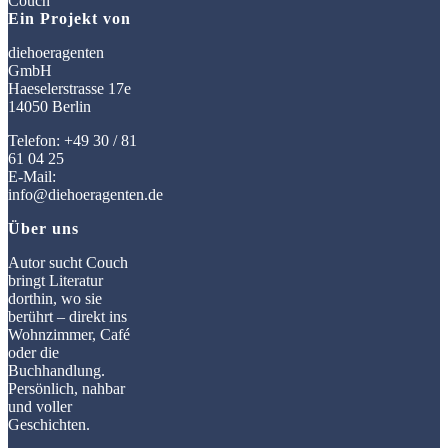
Ein Projekt von
diehoeragenten
GmbH
Haeselerstrasse 17e
14050 Berlin
Telefon: +49 30 / 81
61 04 25
E-Mail:
info@diehoeragenten.de
Über uns
Autor sucht Couch
bringt Literatur
dorthin, wo sie
berührt – direkt ins
Wohnzimmer, Café
oder die
Buchhandlung.
Persönlich, nahbar
und voller
Geschichten.