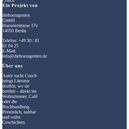
Ein Projekt von
diehoeragenten
GmbH
Haeselerstrasse 17e
14050 Berlin
Telefon: +49 30 / 81
61 04 25
E-Mail:
info@diehoeragenten.de
Über uns
Autor sucht Couch
bringt Literatur
dorthin, wo sie
berührt – direkt ins
Wohnzimmer, Café
oder die
Buchhandlung.
Persönlich, nahbar
und voller
Geschichten.