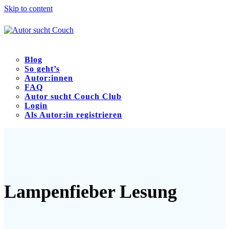
Skip to content
Blog
So geht’s
Autor:innen
FAQ
Autor sucht Couch Club
Login
Als Autor:in registrieren
Open
Close
mobile
mobile
menu
menu
Lampenfieber Lesung