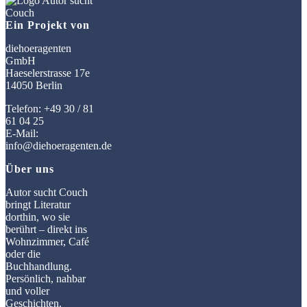
Ein Projekt von
diehoeragenten
GmbH
Haeselerstrasse 17e
14050 Berlin
Telefon: +49 30 / 81
61 04 25
E-Mail:
info@diehoeragenten.de
Über uns
Autor sucht Couch
bringt Literatur
dorthin, wo sie
berührt – direkt ins
Wohnzimmer, Café
oder die
Buchhandlung.
Persönlich, nahbar
und voller
Geschichten.