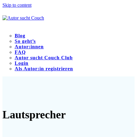
Skip to content
Blog
So geht’s
Autor:innen
FAQ
Autor sucht Couch Club
Login
Als Autor:in registrieren
Open
Close
mobile
mobile
menu
menu
Lautsprecher