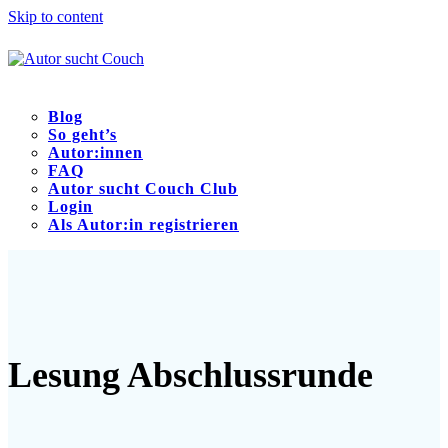
Skip to content
Blog
So geht’s
Autor:innen
FAQ
Autor sucht Couch Club
Login
Als Autor:in registrieren
Open
Close
mobile
mobile
menu
menu
Lesung Abschlussrunde