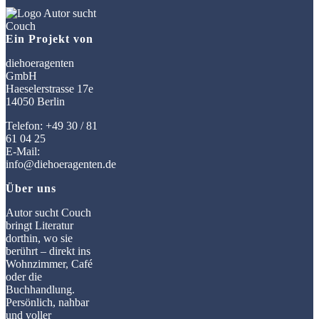
Ein Projekt von
diehoeragenten
GmbH
Haeselerstrasse 17e
14050 Berlin
Telefon: +49 30 / 81
61 04 25
E-Mail:
info@diehoeragenten.de
Über uns
Autor sucht Couch
bringt Literatur
dorthin, wo sie
berührt – direkt ins
Wohnzimmer, Café
oder die
Buchhandlung.
Persönlich, nahbar
und voller