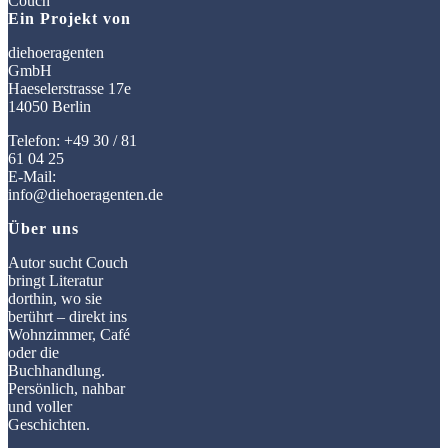
Ein Projekt von
diehoeragenten
GmbH
Haeselerstrasse 17e
14050 Berlin
Telefon: +49 30 / 81
61 04 25
E-Mail:
info@diehoeragenten.de
Über uns
Autor sucht Couch
bringt Literatur
dorthin, wo sie
berührt – direkt ins
Wohnzimmer, Café
oder die
Buchhandlung.
Persönlich, nahbar
und voller
Geschichten.