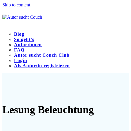
Skip to content
Blog
So geht’s
Autor:innen
FAQ
Autor sucht Couch Club
Login
Als Autor:in registrieren
Open
Close
mobile
mobile
menu
menu
Lesung Beleuchtung