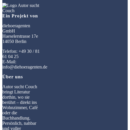
Ein Projekt von
diehoeragenten
GmbH
Haeselerstrasse 17e
14050 Berlin
Telefon: +49 30 / 81
61 04 25
E-Mail:
info@diehoeragenten.de
Über uns
Autor sucht Couch
bringt Literatur
dorthin, wo sie
berührt – direkt ins
Wohnzimmer, Café
oder die
Buchhandlung.
Persönlich, nahbar
und voller