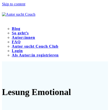
Skip to content
Blog
So geht’s
Autor:innen
FAQ
Autor sucht Couch Club
Login
Als Autor:in registrieren
Open
Close
mobile
mobile
menu
menu
Lesung Emotional