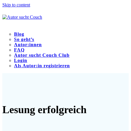
Skip to content
Blog
So geht’s
Autor:innen
FAQ
Autor sucht Couch Club
Login
Als Autor:in registrieren
Open
Close
mobile
mobile
menu
menu
Lesung erfolgreich