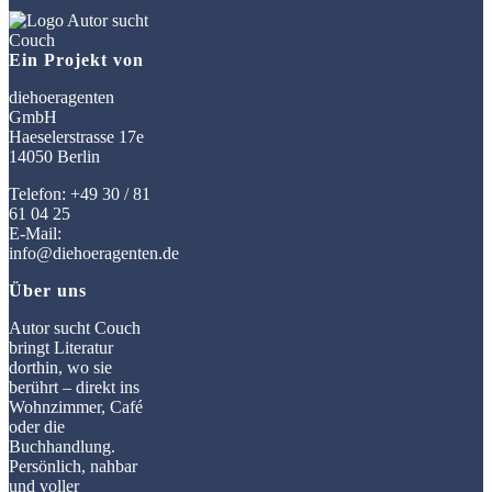
Ein Projekt von
diehoeragenten
GmbH
Haeselerstrasse 17e
14050 Berlin
Telefon: +49 30 / 81
61 04 25
E-Mail:
info@diehoeragenten.de
Über uns
Autor sucht Couch
bringt Literatur
dorthin, wo sie
berührt – direkt ins
Wohnzimmer, Café
oder die
Buchhandlung.
Persönlich, nahbar
und voller