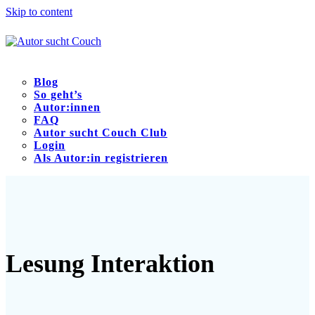
Skip to content
Blog
So geht’s
Autor:innen
FAQ
Autor sucht Couch Club
Login
Als Autor:in registrieren
Open
Close
mobile
mobile
menu
menu
Lesung Interaktion