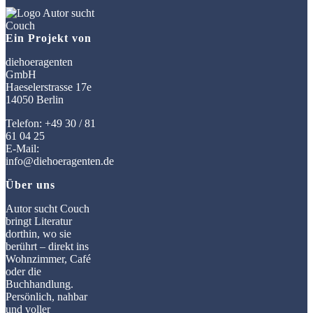
Ein Projekt von
diehoeragenten
GmbH
Haeselerstrasse 17e
14050 Berlin
Telefon: +49 30 / 81
61 04 25
E-Mail:
info@diehoeragenten.de
Über uns
Autor sucht Couch
bringt Literatur
dorthin, wo sie
berührt – direkt ins
Wohnzimmer, Café
oder die
Buchhandlung.
Persönlich, nahbar
und voller