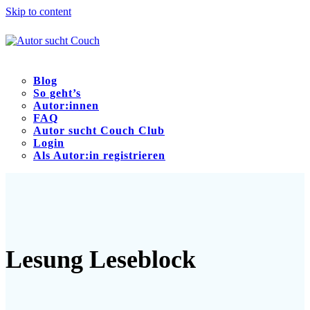
Skip to content
Blog
So geht’s
Autor:innen
FAQ
Autor sucht Couch Club
Login
Als Autor:in registrieren
Open
Close
mobile
mobile
menu
menu
Lesung Leseblock