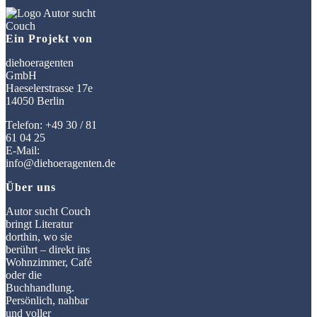
Ein Projekt von
diehoeragenten
GmbH
Haeselerstrasse 17e
14050 Berlin
Telefon: +49 30 / 81
61 04 25
E-Mail:
info@diehoeragenten.de
Über uns
Autor sucht Couch
bringt Literatur
dorthin, wo sie
berührt – direkt ins
Wohnzimmer, Café
oder die
Buchhandlung.
Persönlich, nahbar
und voller