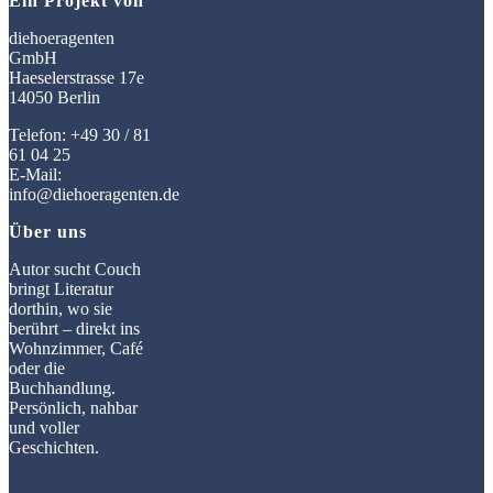
Ein Projekt von
diehoeragenten
GmbH
Haeselerstrasse 17e
14050 Berlin
Telefon: +49 30 / 81
61 04 25
E-Mail:
info@diehoeragenten.de
Über uns
Autor sucht Couch
bringt Literatur
dorthin, wo sie
berührt – direkt ins
Wohnzimmer, Café
oder die
Buchhandlung.
Persönlich, nahbar
und voller
Geschichten.