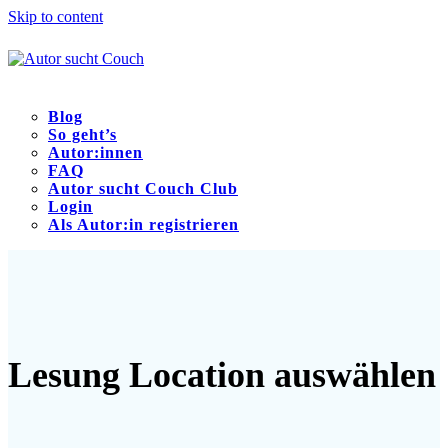
Skip to content
Blog
So geht’s
Autor:innen
FAQ
Autor sucht Couch Club
Login
Als Autor:in registrieren
Open
Close
mobile
mobile
menu
menu
Lesung Location auswählen