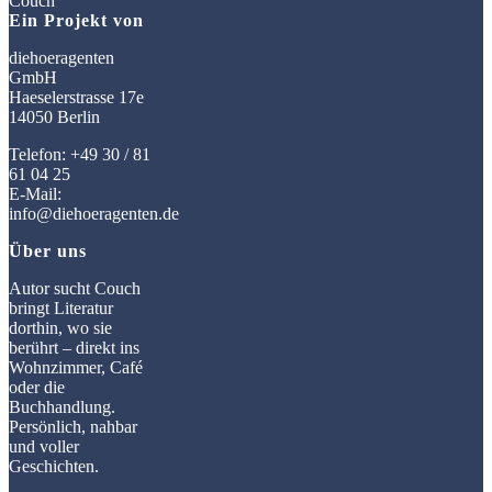
Ein Projekt von
diehoeragenten
GmbH
Haeselerstrasse 17e
14050 Berlin
Telefon: +49 30 / 81
61 04 25
E-Mail:
info@diehoeragenten.de
Über uns
Autor sucht Couch
bringt Literatur
dorthin, wo sie
berührt – direkt ins
Wohnzimmer, Café
oder die
Buchhandlung.
Persönlich, nahbar
und voller
Geschichten.