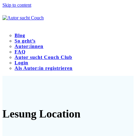
Skip to content
Blog
So geht’s
Autor:innen
FAQ
Autor sucht Couch Club
Login
Als Autor:in registrieren
Open
Close
mobile
mobile
menu
menu
Lesung Location