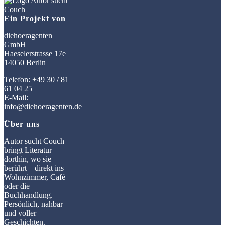
Ein Projekt von
diehoeragenten
GmbH
Haeselerstrasse 17e
14050 Berlin
Telefon: +49 30 / 81
61 04 25
E-Mail:
info@diehoeragenten.de
Über uns
Autor sucht Couch
bringt Literatur
dorthin, wo sie
berührt – direkt ins
Wohnzimmer, Café
oder die
Buchhandlung.
Persönlich, nahbar
und voller
Geschichten.