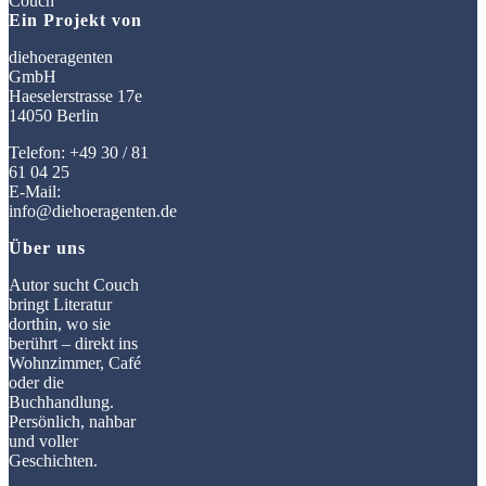
Ein Projekt von
diehoeragenten
GmbH
Haeselerstrasse 17e
14050 Berlin
Telefon: +49 30 / 81
61 04 25
E-Mail:
info@diehoeragenten.de
Über uns
Autor sucht Couch
bringt Literatur
dorthin, wo sie
berührt – direkt ins
Wohnzimmer, Café
oder die
Buchhandlung.
Persönlich, nahbar
und voller
Geschichten.