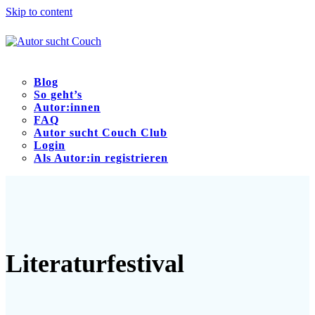
Skip to content
Blog
So geht’s
Autor:innen
FAQ
Autor sucht Couch Club
Login
Als Autor:in registrieren
Open
Close
mobile
mobile
menu
menu
Literaturfestival