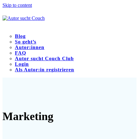
Skip to content
Blog
So geht’s
Autor:innen
FAQ
Autor sucht Couch Club
Login
Als Autor:in registrieren
Open
Close
mobile
mobile
menu
menu
Marketing