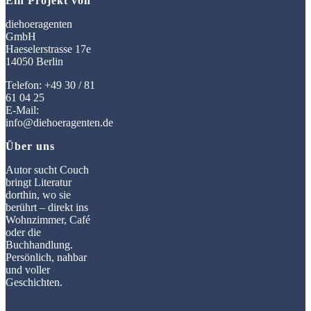
Ein Projekt von
diehoeragenten
GmbH
Haeselerstrasse 17e
14050 Berlin
Telefon: +49 30 / 81
61 04 25
E-Mail:
info@diehoeragenten.de
Über uns
Autor sucht Couch
bringt Literatur
dorthin, wo sie
berührt – direkt ins
Wohnzimmer, Café
oder die
Buchhandlung.
Persönlich, nahbar
und voller
Geschichten.