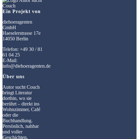
Ein Projekt von
diehoeragenten
GmbH
Haeselerstrasse 17e
14050 Berlin
Telefon: +49 30 / 81
61 04 25
E-Mail:
info@diehoeragenten.de
Über uns
Autor sucht Couch
bringt Literatur
dorthin, wo sie
berührt – direkt ins
Wohnzimmer, Café
oder die
Buchhandlung.
Persönlich, nahbar
und voller
Geschichten.