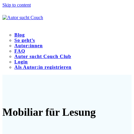
Skip to content
Blog
So geht’s
Autor:innen
FAQ
Autor sucht Couch Club
Login
Als Autor:in registrieren
Open
Close
mobile
mobile
menu
menu
Mobiliar für Lesung