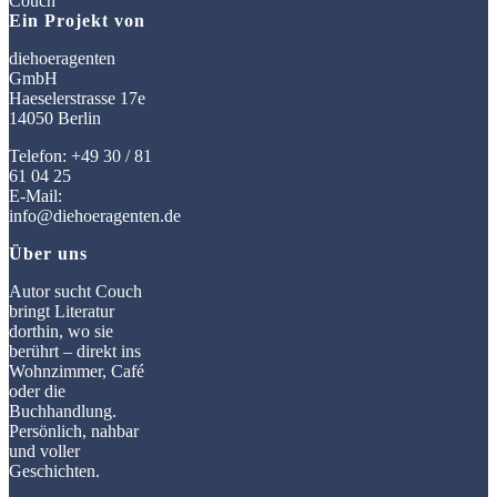
Ein Projekt von
diehoeragenten
GmbH
Haeselerstrasse 17e
14050 Berlin
Telefon: +49 30 / 81
61 04 25
E-Mail:
info@diehoeragenten.de
Über uns
Autor sucht Couch
bringt Literatur
dorthin, wo sie
berührt – direkt ins
Wohnzimmer, Café
oder die
Buchhandlung.
Persönlich, nahbar
und voller
Geschichten.