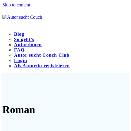
Skip to content
Blog
So geht’s
Autor:innen
FAQ
Autor sucht Couch Club
Login
Als Autor:in registrieren
Open
Close
mobile
mobile
menu
menu
Roman