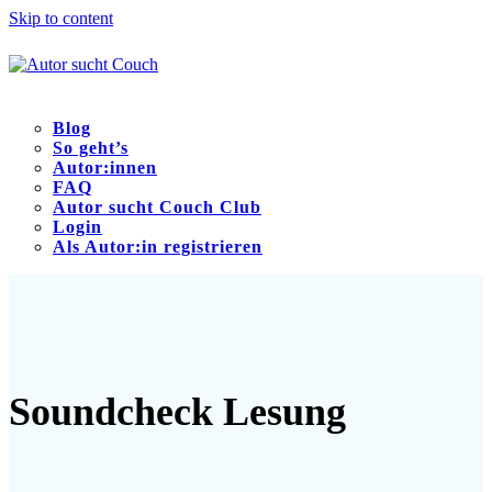
Skip to content
Blog
So geht’s
Autor:innen
FAQ
Autor sucht Couch Club
Login
Als Autor:in registrieren
Open
Close
mobile
mobile
menu
menu
Soundcheck Lesung