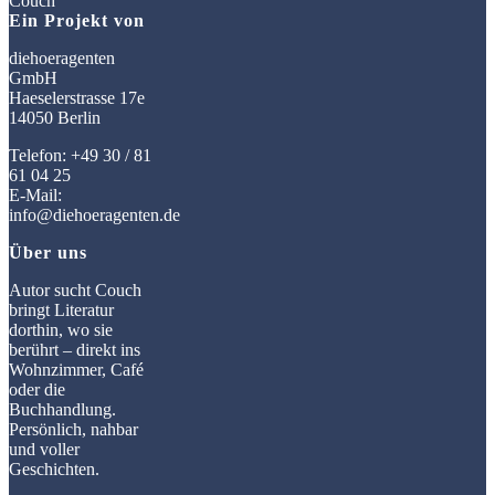
Ein Projekt von
diehoeragenten
GmbH
Haeselerstrasse 17e
14050 Berlin
Telefon: +49 30 / 81
61 04 25
E-Mail:
info@diehoeragenten.de
Über uns
Autor sucht Couch
bringt Literatur
dorthin, wo sie
berührt – direkt ins
Wohnzimmer, Café
oder die
Buchhandlung.
Persönlich, nahbar
und voller
Geschichten.