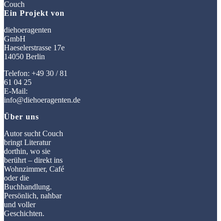
Ein Projekt von
diehoeragenten
GmbH
Haeselerstrasse 17e
14050 Berlin
Telefon: +49 30 / 81
61 04 25
E-Mail:
info@diehoeragenten.de
Über uns
Autor sucht Couch
bringt Literatur
dorthin, wo sie
berührt – direkt ins
Wohnzimmer, Café
oder die
Buchhandlung.
Persönlich, nahbar
und voller
Geschichten.