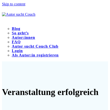
Skip to content
Blog
So geht’s
Autor:innen
FAQ
Autor sucht Couch Club
Login
Als Autor:in registrieren
Open
Close
mobile
mobile
menu
menu
Veranstaltung erfolgreich