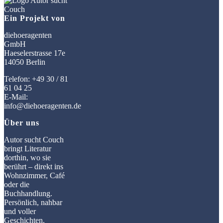
Ein Projekt von
diehoeragenten
GmbH
Haeselerstrasse 17e
14050 Berlin
Telefon: +49 30 / 81
61 04 25
E-Mail:
info@diehoeragenten.de
Über uns
Autor sucht Couch
bringt Literatur
dorthin, wo sie
berührt – direkt ins
Wohnzimmer, Café
oder die
Buchhandlung.
Persönlich, nahbar
und voller
Geschichten.