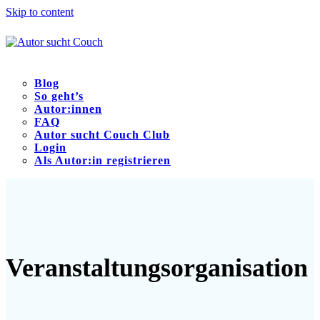
Skip to content
Blog
So geht’s
Autor:innen
FAQ
Autor sucht Couch Club
Login
Als Autor:in registrieren
Open
Close
mobile
mobile
menu
menu
Veranstaltungsorganisation