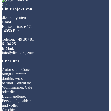
Ein Projekt von
diehoeragenten
GmbH
Haeselerstrasse 17e
14050 Berlin
Telefon: +49 30 / 81
61 04 25
E-Mail:
info@diehoeragenten.de
Über uns
Autor sucht Couch
bringt Literatur
dorthin, wo sie
berührt – direkt ins
Wohnzimmer, Café
oder die
Buchhandlung.
Persönlich, nahbar
und voller
Geschichten.