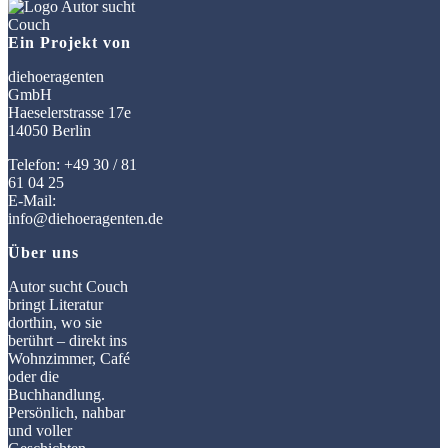
Ein Projekt von
diehoeragenten
GmbH
Haeselerstrasse 17e
14050 Berlin
Telefon: +49 30 / 81
61 04 25
E-Mail:
info@diehoeragenten.de
Über uns
Autor sucht Couch
bringt Literatur
dorthin, wo sie
berührt – direkt ins
Wohnzimmer, Café
oder die
Buchhandlung.
Persönlich, nahbar
und voller