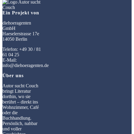
Ein Projekt von
diehoeragenten
GmbH
Haeselerstrasse 17e
14050 Berlin
Telefon: +49 30 / 81
61 04 25
E-Mail:
info@diehoeragenten.de
Über uns
Autor sucht Couch
bringt Literatur
dorthin, wo sie
berührt – direkt ins
Wohnzimmer, Café
oder die
Buchhandlung.
Persönlich, nahbar
und voller