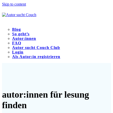
Skip to content
Blog
So geht’s
Autor:innen
FAQ
Autor sucht Couch Club
Login
Als Autor:in registrieren
Open
Close
mobile
mobile
menu
menu
autor:innen für lesung
finden