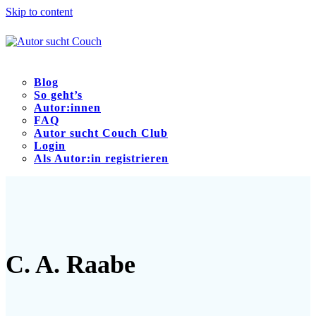
Skip to content
Blog
So geht’s
Autor:innen
FAQ
Autor sucht Couch Club
Login
Als Autor:in registrieren
Open
Close
mobile
mobile
menu
menu
C. A. Raabe