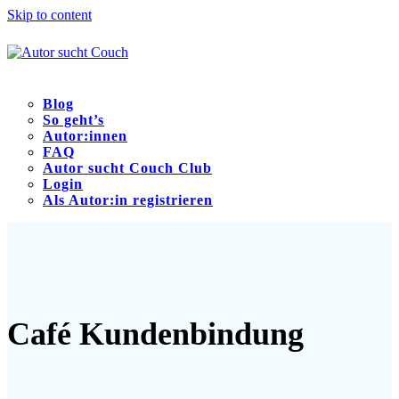
Skip to content
Blog
So geht’s
Autor:innen
FAQ
Autor sucht Couch Club
Login
Als Autor:in registrieren
Open
Close
mobile
mobile
menu
menu
Café Kundenbindung