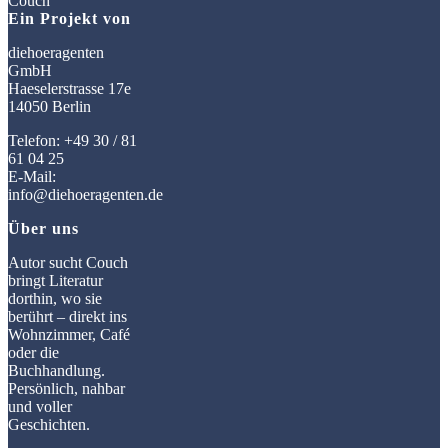
Ein Projekt von
diehoeragenten
GmbH
Haeselerstrasse 17e
14050 Berlin
Telefon: +49 30 / 81
61 04 25
E-Mail:
info@diehoeragenten.de
Über uns
Autor sucht Couch
bringt Literatur
dorthin, wo sie
berührt – direkt ins
Wohnzimmer, Café
oder die
Buchhandlung.
Persönlich, nahbar
und voller
Geschichten.