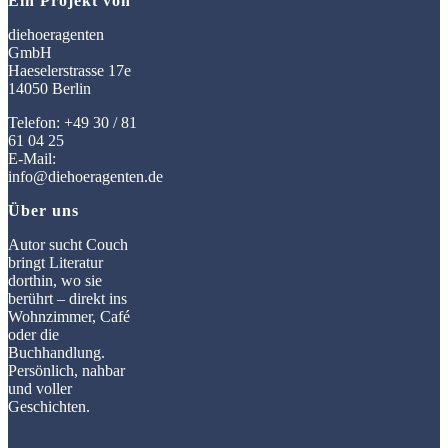
Ein Projekt von
diehoeragenten
GmbH
Haeselerstrasse 17e
14050 Berlin
Telefon: +49 30 / 81
61 04 25
E-Mail:
info@diehoeragenten.de
Über uns
Autor sucht Couch
bringt Literatur
dorthin, wo sie
berührt – direkt ins
Wohnzimmer, Café
oder die
Buchhandlung.
Persönlich, nahbar
und voller
Geschichten.