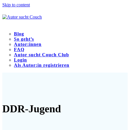
Skip to content
Blog
So geht’s
Autor:innen
FAQ
Autor sucht Couch Club
Login
Als Autor:in registrieren
Open
Close
mobile
mobile
menu
menu
DDR-Jugend