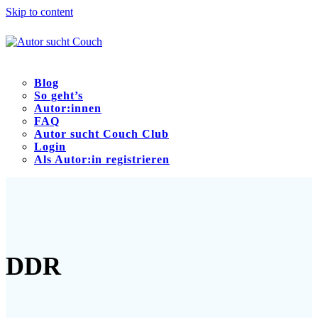
Skip to content
Blog
So geht’s
Autor:innen
FAQ
Autor sucht Couch Club
Login
Als Autor:in registrieren
Open
Close
mobile
mobile
menu
menu
DDR