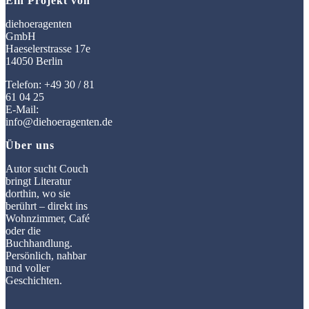
Ein Projekt von
diehoeragenten
GmbH
Haeselerstrasse 17e
14050 Berlin
Telefon: +49 30 / 81
61 04 25
E-Mail:
info@diehoeragenten.de
Über uns
Autor sucht Couch
bringt Literatur
dorthin, wo sie
berührt – direkt ins
Wohnzimmer, Café
oder die
Buchhandlung.
Persönlich, nahbar
und voller
Geschichten.