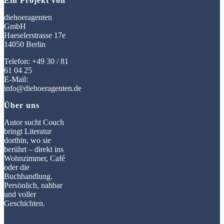
Ein Projekt von
diehoeragenten
GmbH
Haeselerstrasse 17e
14050 Berlin
Telefon: +49 30 / 81
61 04 25
E-Mail:
info@diehoeragenten.de
Über uns
Autor sucht Couch
bringt Literatur
dorthin, wo sie
berührt – direkt ins
Wohnzimmer, Café
oder die
Buchhandlung.
Persönlich, nahbar
und voller
Geschichten.