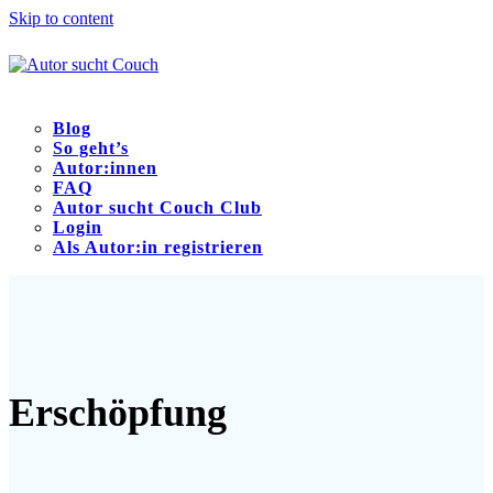
Skip to content
Blog
So geht’s
Autor:innen
FAQ
Autor sucht Couch Club
Login
Als Autor:in registrieren
Open
Close
mobile
mobile
menu
menu
Erschöpfung