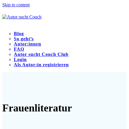
Skip to content
Blog
So geht’s
Autor:innen
FAQ
Autor sucht Couch Club
Login
Als Autor:in registrieren
Open
Close
mobile
mobile
menu
menu
Frauenliteratur