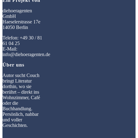
Ein Projekt von
diehoeragenten
GmbH
Haeselerstrasse 17e
14050 Berlin
Telefon: +49 30 / 81
61 04 25
E-Mail:
info@diehoeragenten.de
Über uns
Autor sucht Couch
bringt Literatur
dorthin, wo sie
berührt – direkt ins
Wohnzimmer, Café
oder die
Buchhandlung.
Persönlich, nahbar
und voller
Geschichten.