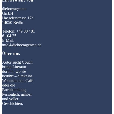
Ein Projekt von
diehoeragenten
GmbH
Haeselerstrasse 17e
14050 Berlin
Telefon: +49 30 / 81
61 04 25
E-Mail:
info@diehoeragenten.de
Über uns
Autor sucht Couch
bringt Literatur
dorthin, wo sie
berührt – direkt ins
Wohnzimmer, Café
oder die
Buchhandlung.
Persönlich, nahbar
und voller
Geschichten.