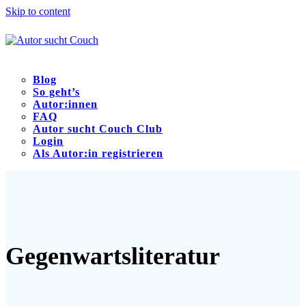
Skip to content
Blog
So geht’s
Autor:innen
FAQ
Autor sucht Couch Club
Login
Als Autor:in registrieren
Open
Close
mobile
mobile
menu
menu
Gegenwartsliteratur