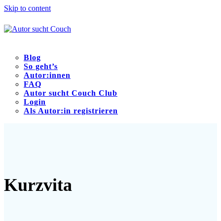
Skip to content
Blog
So geht’s
Autor:innen
FAQ
Autor sucht Couch Club
Login
Als Autor:in registrieren
Open
Close
mobile
mobile
menu
menu
Kurzvita