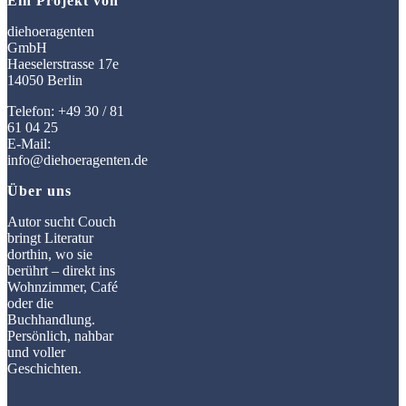
Ein Projekt von
diehoeragenten
GmbH
Haeselerstrasse 17e
14050 Berlin
Telefon: +49 30 / 81
61 04 25
E-Mail:
info@diehoeragenten.de
Über uns
Autor sucht Couch
bringt Literatur
dorthin, wo sie
berührt – direkt ins
Wohnzimmer, Café
oder die
Buchhandlung.
Persönlich, nahbar
und voller
Geschichten.