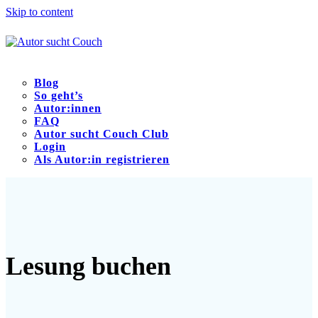
Skip to content
Blog
So geht’s
Autor:innen
FAQ
Autor sucht Couch Club
Login
Als Autor:in registrieren
Open
Close
mobile
mobile
menu
menu
Lesung buchen