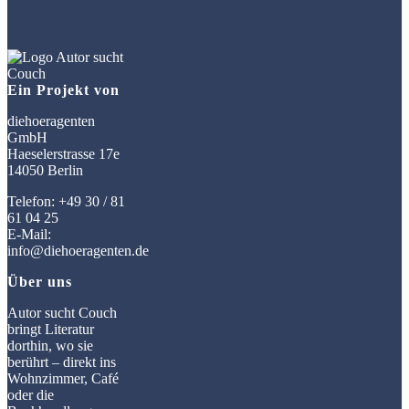
Ein Projekt von
diehoeragenten
GmbH
Haeselerstrasse 17e
14050 Berlin
Telefon: +49 30 / 81
61 04 25
E-Mail:
info@diehoeragenten.de
Über uns
Autor sucht Couch
bringt Literatur
dorthin, wo sie
berührt – direkt ins
Wohnzimmer, Café
oder die