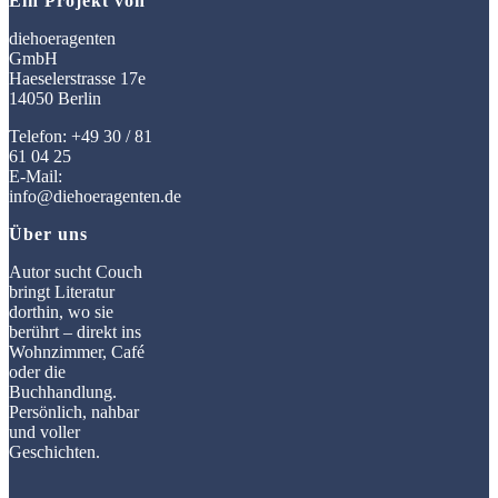
Ein Projekt von
diehoeragenten
GmbH
Haeselerstrasse 17e
14050 Berlin
Telefon: +49 30 / 81
61 04 25
E-Mail:
info@diehoeragenten.de
Über uns
Autor sucht Couch
bringt Literatur
dorthin, wo sie
berührt – direkt ins
Wohnzimmer, Café
oder die
Buchhandlung.
Persönlich, nahbar
und voller
Geschichten.