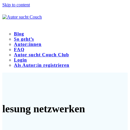
Skip to content
Blog
So geht’s
Autor:innen
FAQ
Autor sucht Couch Club
Login
Als Autor:in registrieren
Open
Close
mobile
mobile
menu
menu
lesung netzwerken