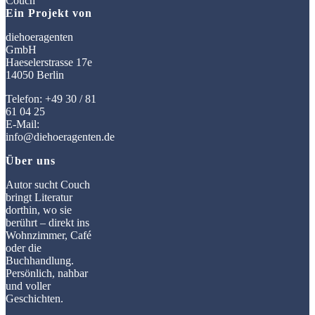
Ein Projekt von
diehoeragenten
GmbH
Haeselerstrasse 17e
14050 Berlin
Telefon: +49 30 / 81
61 04 25
E-Mail:
info@diehoeragenten.de
Über uns
Autor sucht Couch
bringt Literatur
dorthin, wo sie
berührt – direkt ins
Wohnzimmer, Café
oder die
Buchhandlung.
Persönlich, nahbar
und voller
Geschichten.