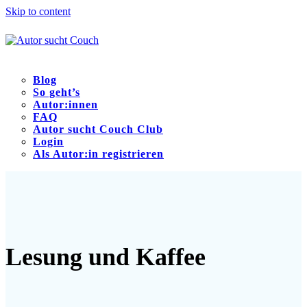
Skip to content
Blog
So geht’s
Autor:innen
FAQ
Autor sucht Couch Club
Login
Als Autor:in registrieren
Open
Close
mobile
mobile
menu
menu
Lesung und Kaffee