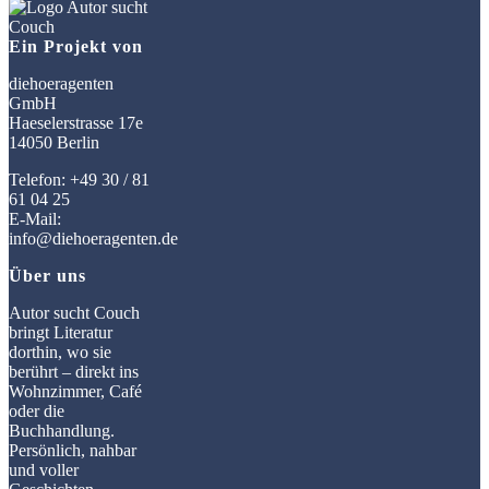
Ein Projekt von
diehoeragenten
GmbH
Haeselerstrasse 17e
14050 Berlin
Telefon: +49 30 / 81
61 04 25
E-Mail:
info@diehoeragenten.de
Über uns
Autor sucht Couch
bringt Literatur
dorthin, wo sie
berührt – direkt ins
Wohnzimmer, Café
oder die
Buchhandlung.
Persönlich, nahbar
und voller