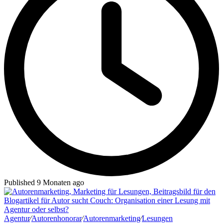
Published 9 Monaten ago
Agentur
∕
Autorenhonorar
∕
Autorenmarketing
∕
Lesungen