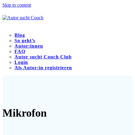
Skip to content
Blog
So geht’s
Autor:innen
FAQ
Autor sucht Couch Club
Login
Als Autor:in registrieren
Open
Close
mobile
mobile
menu
menu
Mikrofon