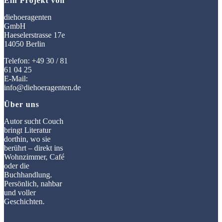
Ein Projekt von
diehoeragenten
GmbH
Haeselerstrasse 17e
14050 Berlin
Telefon: +49 30 / 81
61 04 25
E-Mail:
info@diehoeragenten.de
Über uns
Autor sucht Couch
bringt Literatur
dorthin, wo sie
berührt – direkt ins
Wohnzimmer, Café
oder die
Buchhandlung.
Persönlich, nahbar
und voller
Geschichten.