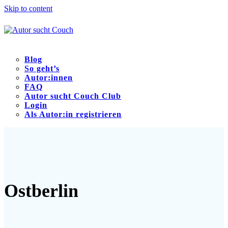
Skip to content
Blog
So geht’s
Autor:innen
FAQ
Autor sucht Couch Club
Login
Als Autor:in registrieren
Open
Close
mobile
mobile
menu
menu
Ostberlin