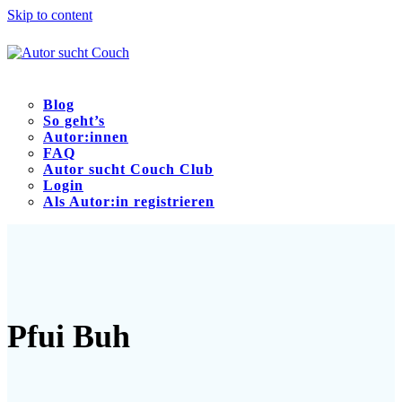
Skip to content
Blog
So geht’s
Autor:innen
FAQ
Autor sucht Couch Club
Login
Als Autor:in registrieren
Open
Close
mobile
mobile
menu
menu
Pfui Buh