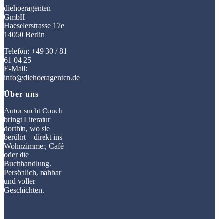
diehoeragenten
GmbH
Haeselerstrasse 17e
14050 Berlin
Telefon: +49 30 / 81
61 04 25
E-Mail:
info@diehoeragenten.de
Über uns
Autor sucht Couch
bringt Literatur
dorthin, wo sie
berührt – direkt ins
Wohnzimmer, Café
oder die
Buchhandlung.
Persönlich, nahbar
und voller
Geschichten.